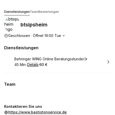
btsipsheim
Dienstleistungen
Team
Bewertungen
btsipsheim
Die Öffnungszeiten
Geschlossen
·
Öffnet
19:00
Tue
Dienstleistungen
Buchen
Behringer WING Online Beratungsstunde
45 Min.
·
Details
·
60 €
.
Dauer
:
.
Preis
:
Team
Kontaktieren Sie uns
https://www.bastistonservice.de